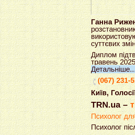
Ганна Рижен
розстановник
використову
суттєвих змін
Диплом підтв
травень 2025
Детальніше..
(067) 231-5
Київ, Голос
TRN.ua –
т
Психолог дл
Психолог піс