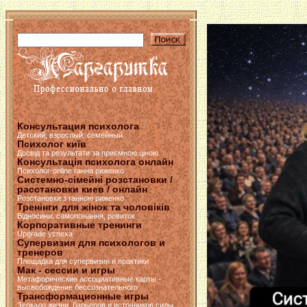
Консультация психолога
Детский, взрослый, семейный
Психолог київ
Досвід та результати за приємною ціною
Консультація психолога онлайн
Психолог-online ганна риженко
Системно-сімейні розстановки /
расстановки киев / онлайн
Розстановки з ганною риженко
Тренінги для жінок та чоловіків
Відносини, самопізнання, ровиток
Корпоративные тренинги
Upgrade успеха
Супервизия для психологов и
тренеров
Площадка для супервизии и практики
Мак - сессии и игры
Метафорические ассоциативные карты -
высвобождение бессознательного
Трансформационные игры
Зеркало жизни, барьеров и источников силы