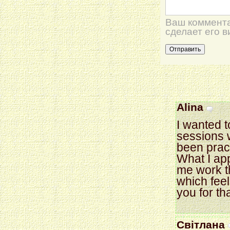
Ваш коммента
сделает его 
Alina
I wanted 
sessions 
been pract
What I ap
me work th
which fee
you for tha
Світлана