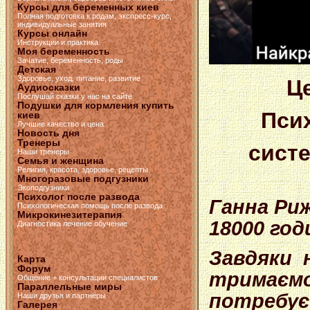
Курсы для беременных киев
Полная подготовка к родам, экспресс-курс,
индивидуальные занятия
Курсы онлайн
Инструкции и практика
Моя беременность
Зачатие, беременность, роды
Детская
Здоровье, уход, питание, развитие
Ц
Аудиосказки
Послушай сказки у нас на сайте
Подушки для кормления купить
Псих
киев
Лучшие качество и цена
Новость дня
Тренеры
систе
Наши тренеры
Семья и женщина
Религия, красота, здоровье, рецепты
Многоразовые подгузники
Экоподгузники
Психолог после развода
Ганна Риж
Психологическая помощь после развода
Микрокинезитерапия
18000 год
Диагностика лечение обучение
Завдяки 
Карта
Форум
тримаємо 
Общение + консультации специалистов
Параллельные миры
потребує
Наши друзья и партнёры
Галерея