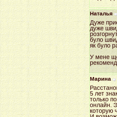
Наталья
Дуже приє
дуже швид
розгорнут
було швид
як було р
У мене ще
рекоменд
Марина
Расстанов
5 лет зна
только по
онлайн. 
которую 
И возмож