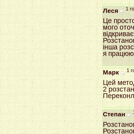
1 г
Леся
Це просто
мого оточ
відкриває
Розстанов
інша розс
я працюю.
1 г
Марк
Цей метод
2 розстан
Переконл
Степан
Розстано
Розстанов