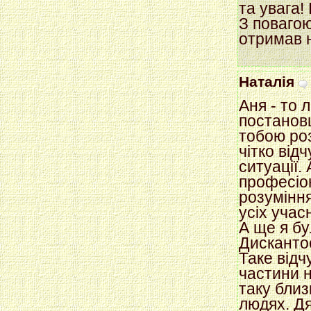
та увага!
З повагою
отримав 
Наталія
Аня - то 
постановц
тобою роз
чітко від
ситуації.
професіон
розуміння
усіх учасн
А ще я б
Дисканто
Таке відч
частини н
таку близ
людях. Дя