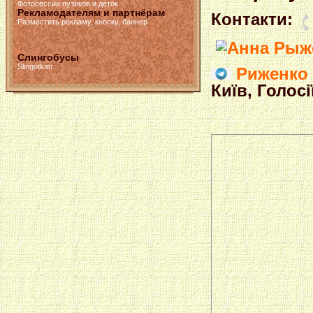
Фотосессии пузиков и деток
Рекламодателям и партнёрам
Контакти:
Разместить рекламу, кнопку, баннер
Слингобусы
Slingotkan
Риженко 
Київ, Голос