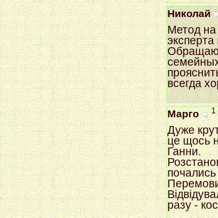
Николай
Метод на
эксперта
Обращаюс
семейных
прояснит
всегда х
1
Марго
Дуже крут
це щось н
Ганни.
Розстанов
почались 
Перемовин
Відвідува
разу - кос