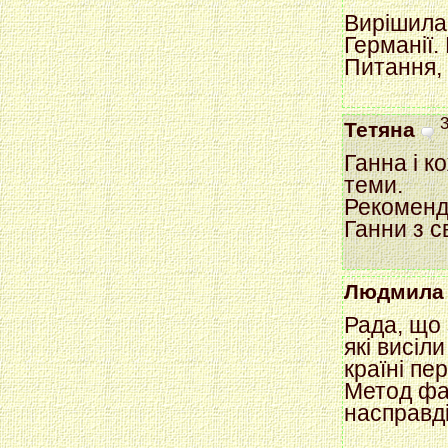
Вирішила
Германії.
Питання, 
Тетяна
Ганна і к
теми.
Рекоменду
Ганни з с
Людмила
Рада, що 
які висіл
країні пе
Метод фа
насправді