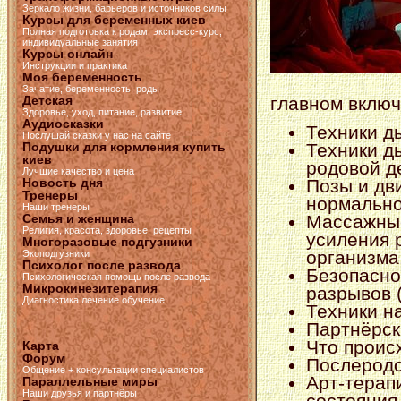
Зеркало жизни, барьеров и источников силы
Курсы для беременных киев
Полная подготовка к родам, экспресс-курс,
индивидуальные занятия
Курсы онлайн
Инструкции и практика
Моя беременность
Зачатие, беременность, роды
главном включ
Детская
Здоровье, уход, питание, развитие
Аудиосказки
Техники ды
Послушай сказки у нас на сайте
Подушки для кормления купить
Техники д
киев
родовой д
Лучшие качество и цена
Новость дня
Позы и дв
Тренеры
нормально
Наши тренеры
Семья и женщина
Массажные
Религия, красота, здоровье, рецепты
усиления 
Многоразовые подгузники
организма
Экоподгузники
Психолог после развода
Безопасно
Психологическая помощь после развода
Микрокинезитерапия
разрывов (
Диагностика лечение обучение
Техники на
Партнёрск
Что проис
Карта
Форум
Послеродо
Общение + консультации специалистов
Арт-терап
Параллельные миры
Наши друзья и партнёры
состояния