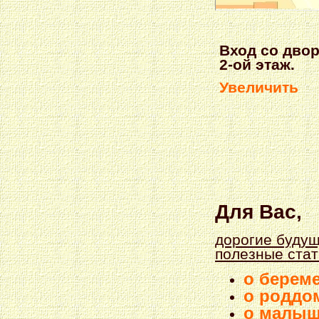
Вход со двор
2-ой этаж.
Увеличить
Для Вас,
дорогие будущ
полезные стат
о береме
о роддом
о малы