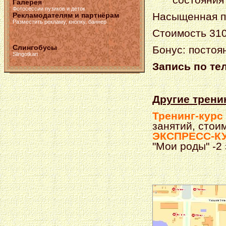
Галерея
Фотосессии пузиков и деток
Насыщенная п
Рекламодателям и партнёрам
Разместить рекламу, кнопку, баннер
Стоимость 310
Слингобусы
Бонус: постоя
Slingotkan
Запись по те
Другие трени
Тренинг-курс
занятий, стоим
ЭКСПРЕСС-КУРС
"Мои роды" -2 