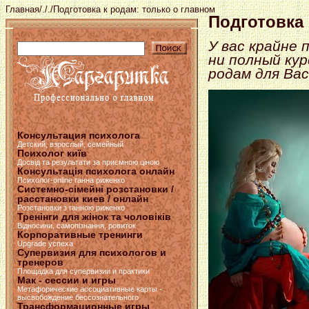
Главная
/
.
/
.
/Подготовка к родам: только о главном
Подготовка 
У вас крайне
ни полный кур
родам для Вас
Консультация психолога
Детский, взрослый, семейный
Психолог київ
Досвід та результати за приємною ціною
Консультація психолога онлайн
Психолог-online ганна риженко
Системно-сімейні розстановки /
расстановки киев / онлайн
Розстановки з ганною риженко
Тренінги для жінок та чоловіків
Відносини, самопізнання, ровиток
Корпоративные тренинги
Upgrade успеха
Супервизия для психологов и
тренеров
Площадка для супервизии и практики
Мак - сессии и игры
Метафорические ассоциативные карты -
высвобождение бессознательного
Трансформационные игры