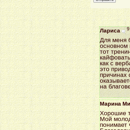
9
Лариса
Для меня 
основном 
тот трени
кайфовать 
как с вер
это приво
причинах 
оказывает
на благове
Марина Ми
Хорошие т
Мой молод
понимает 