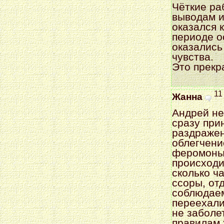
Чёткие ра
выводам и
оказался 
периоде 
оказались
чувства.
Это прекр
11
Жанна
Андрей не
сразу при
раздражен
облегчени
феромоны 
происходи
сколько ч
ссоры, от
соблюдаем
переехали
не заболе
правилам 