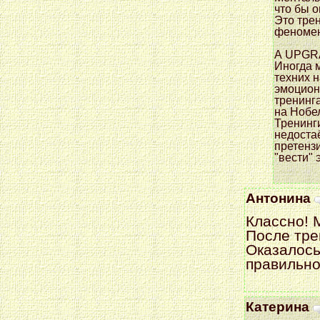
что бы 
Это тре
феномен
А UPGRA
Иногда 
техних 
эмоцион
тренинг
на Нобе
Тренинг
недоста
претенз
"вести"
Антонина
Классно! 
После тре
Оказалось
правильно
Катерина