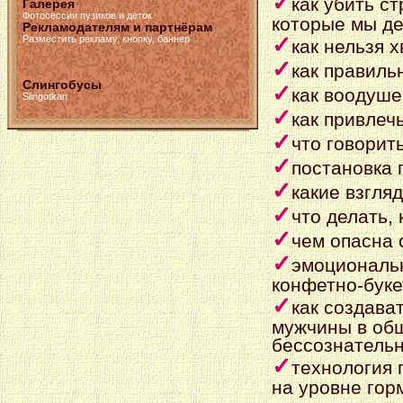
✓
как убить с
Галерея
Фотосессии пузиков и деток
которые мы д
Рекламодателям и партнёрам
✓
Разместить рекламу, кнопку, баннер
как нельзя 
✓
как правиль
Слингобусы
✓
как воодуше
Slingotkan
✓
как привлеч
✓
что говорить
✓
постановка 
✓
какие взгля
✓
что делать, 
✓
чем опасна о
✓
эмоциональн
конфетно-буке
✓
как создава
мужчины в общ
бессознатель
✓
технология 
на уровне гор