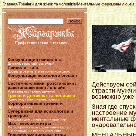
Главная
/
Тренінги для жінок та чоловіків
/Ментальные феромоны любви
Консультация психолога
Детский, взрослый, семейный
Психолог київ
Досвід та результати за приємною ціною
Консультація психолога онлайн
Психолог-online ганна риженко
Системно-сімейні розстановки /
Действуем сей
расстановки киев / онлайн
страсти мужчи
Розстановки з ганною риженко
Тренінги для жінок та чоловіків
возможно уж
Відносини, самопізнання, ровиток
Корпоративные тренинги
Зная где спуск
Upgrade успеха
Супервизия для психологов и
настроение му
тренеров
ментальные ф
Площадка для супервизии и практики
Мак - сессии и игры
очаровательно
Метафорические ассоциативные карты -
высвобождение бессознательного
МЕНТАЛЬНЫЕ 
Трансформационные игры