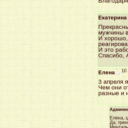
Благодарн
Екатерина
Прекрасны
мужчины ве
И хорошо,
реагирова
И это рабо
Спасибо, 
10 
Елена
3 апреля я
Чем они о
разные и 
Админис
Елена, з
Да, трен
Ментальн