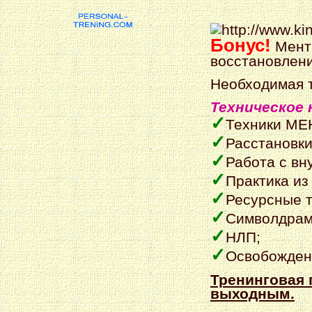
Бонус!
Мента
восстановлени
Необходимая т
Техническое 
✓
Техники М
✓
Расстановки
✓
Работа с вн
✓
Практика из
✓
Ресурсные т
✓
Символдрам
✓
НЛП;
✓
Освобожден
Тренинговая 
выходным.