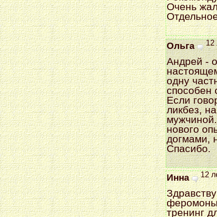
Очень жал
Отдельное
12 
Ольга
Андрей - 
настоящем
одну част
способен 
Если гово
ликбез, н
мужчиной.
нового оп
догмами, 
Спасибо.
12 л
Инна
Здравству
феромоны 
тренинг д