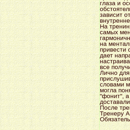
глаза и о
обстоятел
зависит о
внутренне
На тренин
самых мен
гармоничн
на ментал
привести 
дает напр
настраива
все получ
Лично для
прислушив
словами м
могла пон
"фонит", 
доставали
После тре
Тренеру А
Обязатель