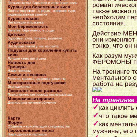
Зеркало жизни, барьеров и источников силы
романтическог
Курсы для беременных киев
также можно п
Полная подготовка к родам, экспресс-курс,
индивидуальные занятия
необходим пе
Курсы онлайн
состояния.
Инструкции и практика
Моя беременность
Зачатие, беременность, роды
Действие МЕ
Детская
они изменяют 
Здоровье, уход, питание, развитие
Аудиосказки
тонко, что он 
Послушай сказки у нас на сайте
Подушки для кормления купить
Как разум му
киев
Лучшие качество и цена
ФЕРОМОНЫ про
Новость дня
Тренеры
На тренинге т
Наши тренеры
Семья и женщина
ментального о
Религия, красота, здоровье, рецепты
Многоразовые подгузники
работа на резу
Экоподгузники
Психолог после развода
Психологическая помощь после развода
Микрокинезитерапия
На тренинге
Диагностика лечение обучение
✓
как циклить
✓
что такое 
Карта
✓
Форум
как ментал
Общение + консультации специалистов
мужчины, его 
Параллельные миры
Наши друзья и партнёры