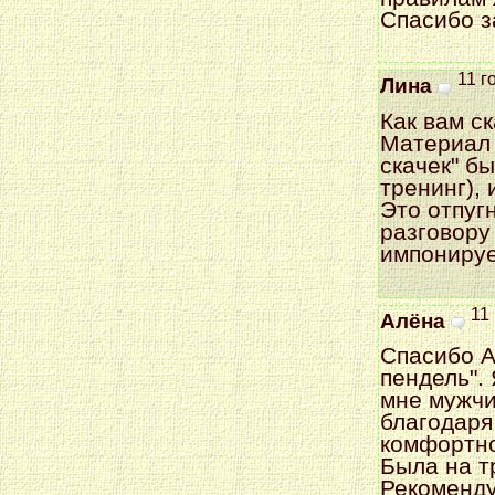
Спасибо з
11 г
Лина
Как вам с
Материал 
скачек" б
тренинг),
Это отпуг
разговору
импонируе
11
Алёна
Спасибо А
пендель".
мне мужчин
благодаря
комфортн
Была на т
Рекоменду