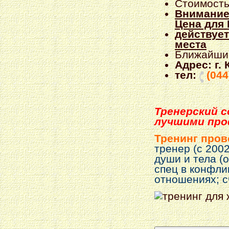
Стоимость
Внимани
Цена для В
действует
места
Ближайши
Адрес: г.
тел:
(044
Тренерский 
лучшими про
Тренинг пров
тренер (с 200
души и тела (
спец в конфли
отношениях; с