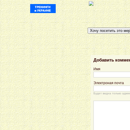
Хочу посетить это ме
Добавить комме
Имя
Электроная почта
Будет видна только адми