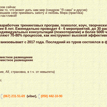
ром сейчас
м то, что может дать нам мир (синдром "Я сама" и другие)
ешаем себе принимать заботу и любовь Мира (практика)
счастливой!
азработчик тренинговых програм, психолог, коуч, творчески
ее 8 лет. Еженедельно проводит 4 - 6 мероприятий, до 30 ра
ндивидуальных консультаций (психотерапии) и более 5000 ч
вляют 70-80% процессов, как инструмент высокой эффектив
низовывает с 2017 года. Последний из туров состоялся в ф
ухместное размещение
номестное размещение
е, All, страховка, в т.ч. от невылета)
т:
,
(067) 231-51-69
(viber)
,
(050) 442-10-90