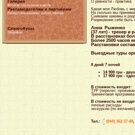
Галерея
О ревности - практика
Фотосессии пузиков и деток
Какая моя Любовь с ми
Рекламодателям и партнёрам
На сколько мы принимае
Разместить рекламу, кнопку, баннер
Снимаем зажимы и разр
Разрешение себе быть 
Анна Рыженко
Слингобусы
(37 лет) -
тренер и р
Slingotkan
В расстановках бол
Более 2500 часов и
Расстановки соста
Выездные туры орга
8 дней 7 ночей
14 900 грн - дв
17 900 грн - од
В стоимость входит:
ТУР (перелет, проживани
Тренинговая программа
В стоимость не входи
личные расходы
экскурсии (по желанию)
Тел.:
(044) 362-37-48