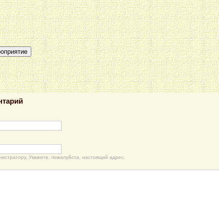
роприятие
нтарий
нистратору. Укажите, пожалуйста, настоящий адрес.