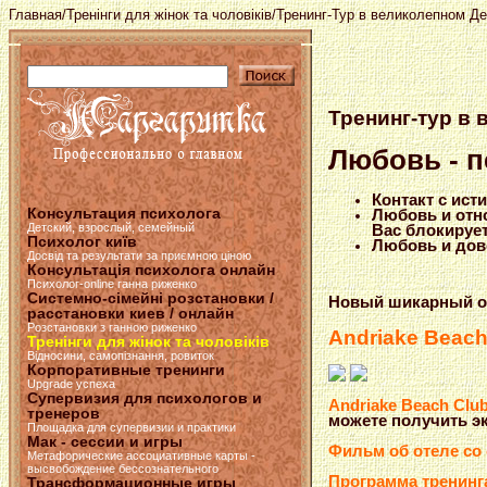
Главная
/
Тренінги для жінок та чоловіків
/Тренинг-Тур в великолепном Д
Тренинг-тур в
Любовь - п
Контакт с ист
Консультация психолога
Любовь и отно
Детский, взрослый, семейный
Вас блокируе
Психолог київ
Любовь и дове
Досвід та результати за приємною ціною
Консультація психолога онлайн
Психолог-online ганна риженко
Системно-сімейні розстановки /
Новый шикарный оте
расстановки киев / онлайн
Розстановки з ганною риженко
Andriake Beach
Тренінги для жінок та чоловіків
Відносини, самопізнання, ровиток
Корпоративные тренинги
Upgrade успеха
Супервизия для психологов и
Andriake Beach Clu
тренеров
можете получить э
Площадка для супервизии и практики
Мак - сессии и игры
Фильм об отеле со
Метафорические ассоциативные карты -
высвобождение бессознательного
Программа тренинг
Трансформационные игры