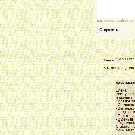
Ваш комментарий увидит 
8 лет 4 мес
Елена
А какая предопла
Администр
Елена!
Все туры с
оплачивать
Порядок та
- Согласов
- Вы перед
- Подтверж
- Полетные
- В день в
- Отдыхаем
С уважени
Администр