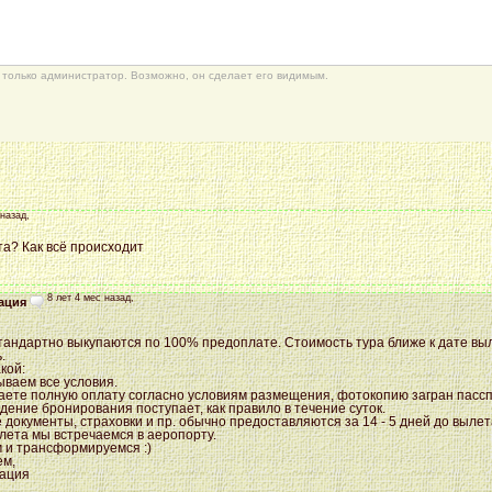
только администратор. Возможно, он сделает его видимым.
 назад,
та? Как всё происходит
8 лет 4 мес назад,
ация
тандартно выкупаются по 100% предоплате. Стоимость тура ближе к дате выл
.
кой:
ываем все условия.
аете полную оплату согласно условиям размещения, фотокопию загран пассп
дение бронирования поступает, как правило в течение суток.
 документы, страховки и пр. обычно предоставляются за 14 - 5 дней до вылет
ылета мы встречаемся в аеропорту.
 и трансформируемся :)
ем,
ация