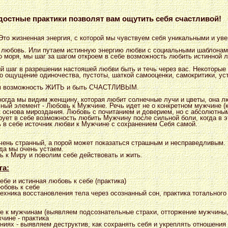
остные практики позволят вам ощутить себя счастливой!
Это жизненная энергия, с которой мы чувствуем себя уникальными и ув
 любовь. Или путаем истинную энергию любви с социальными шаблонам
о моря, мы шаг за шагом откроем в себе возможность любить истинной 
й шаг в разрешении настояшей любви быть и течь через вас. Некоторые 
о ощущение одиночества, пустоты, шаткой самооценки, самокритики, уст
ам возможность ЖИТЬ и быть СЧАСТЛИВЫМ.
ногда мы видим женщину, которая любит солнечные лучи и цветы, она л
ный элемент - Любовь к Мужчине. Речь идет не о конкретном мужчине (
к основа мироздания. Любовь с почитанием и доверием, но с абсолютны
ует в себе возможность любить Мужчину после сильной боли, когда в э
 в себе источник любви к Мужчине с сохранением Себя самой.
ень странный, а порой может показаться страшным и несправедливым. 
гда мы очень устаем.
 к Миру и поволим себе действовать и жить.
га:
бе и истинная любовь к себе (практика)
юбовь к себе
техника восстановления тела через осознанный сон, практика тотальног
е к мужчинам (выявляем подсознательные страхи, отторжение мужчины, 
чине - практика
ниях - выявляем деструктив, как сохранять себя и укреплять отношения 