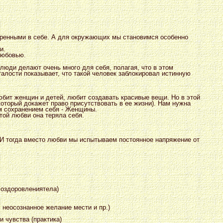
еренными в себе. А для окружающих мы становимся особенно
и.
любовью.
люди делают очень много для себя, полагая, что в этом
алости показывает, что такой человек заблокировал истинную
юбит женщин и детей, любит создавать красивые вещи. Но в этой
который докажет право присутствовать в ее жизни). Нам нужна
м сохранением себя - Женщины.
той любви она теряла себя.
И тогда вместо любви мы испытываем постоянное напряжение от
о оздоровлениятела)
неосознанное желание мести и пр.)
и чувства (практика)