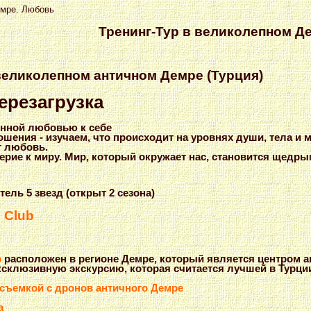
емре. Любовь
Тренинг-Тур в великолепном Д
 великолепном античном Демре (Турция)
ерезагрузка
инной любовью к себе
шения - изучаем, что происходит на уровнях души, тела и 
т любовь.
рие к миру. Мир, который окружает нас, становится щедры
ль 5 звезд (открыт 2 сезона)
 Club
b
расположен в регионе Демре, который является центром а
ксклюзивную экскурсию, которая считается лучшей в Турци
 съемкой с дронов античного Демре
а