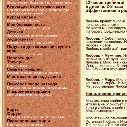
12 часов тренинга!
Зеркало жизни, барьеров и источников силы
Курсы для беременных киев
5 дней по 2-3 часа
Эффективные и рад
Полная подготовка к родам, экспресс-курс,
индивидуальные занятия
Курсы онлайн
Инструкции и практика
Любовь правит миром! 
Моя беременность
привлекательными.
Но часто мы блокируем
Зачатие, беременность, роды
На берегу Средиземног
Детская
Здоровье, уход, питание, развитие
Любовь к Себе
- первы
Аудиосказки
заключается любовь. Н
Послушай сказки у нас на сайте
любовь к себе.
Подушки для кормления купить
Любовь к себе даёт н
киев
Лучшие качество и цена
Любовь к Мужчине
. И
Новость дня
любви отсутствует глав
Тренеры
Любовь к Мужчине - ка
Иногда, женщина блокир
Наши тренеры
Мы научимся открывать
Семья и женщина
Религия, красота, здоровье, рецепты
Многоразовые подгузники
Любовь к Миру.
Мир оч
Экоподгузники
контакта с миром. И то
Психолог после развода
Мы восстановим Любовь
Психологическая помощь после развода
Микрокинезитерапия
Наполнение тренин
Диагностика лечение обучение
Мои иллюзии любви к се
Что во мне блокирует л
Тело и любовь к себе (
Карта
Моя Самооценка
Форум
Общение + консультации специалистов
Моё истинное отношени
Параллельные миры
Истинная Любовь к Муж
Наши друзья и партнёры
Я в любви и Я в отноше