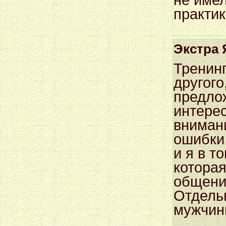
практик
Экстра 
Тренинг
другого
предло
интере
вниман
ошибки
и я в т
которая
общени
Отдель
мужчин