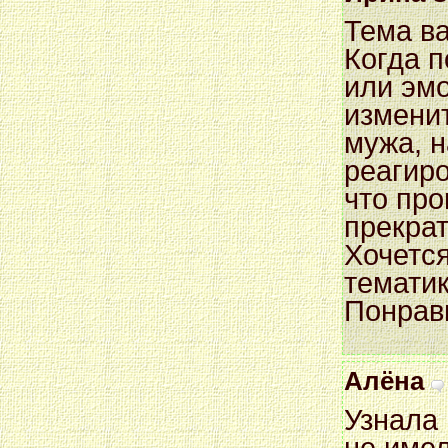
Тема ва
Когда 
или эмо
измени
мужа, 
реагиро
что про
прекрат
Хочетс
тематик
Понрав
Алёна
Узнала 
не име