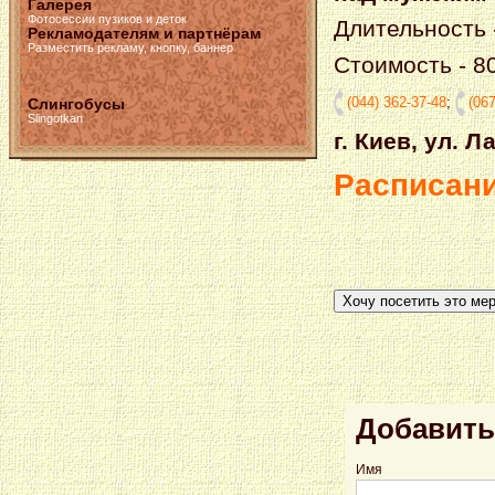
Галерея
Фотосессии пузиков и деток
Длительность 
Рекламодателям и партнёрам
Разместить рекламу, кнопку, баннер
Стоимость - 80
(044) 362-37-48
;
(067
Слингобусы
Slingotkan
г. Киев, ул. 
Расписани
Хочу посетить это ме
Добавить
Имя