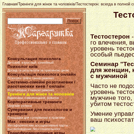
Главная
/
Тренінги для жінок та чоловіків
/Тестостерон: всегда в полной 
Тест
Тестостерон
-
го влечения, 
уровень тесто
особый пьедес
Консультация психолога
Семинар "Тес
Детский, взрослый, семейный
Психолог київ
для женщин, 
Досвід та результати за приємною ціною
Консультація психолога онлайн
с мужчиной
Психолог-online ганна риженко
Системно-сімейні розстановки /
Часто не подо
расстановки киев / онлайн
Розстановки з ганною риженко
уровень тесто
Тренінги для жінок та чоловіків
мужчине того, 
Відносини, самопізнання, ровиток
Корпоративные тренинги
убитом тестос
Upgrade успеха
Супервизия для психологов и
Умение управл
тренеров
Площадка для супервизии и практики
ваш психоста
Мак - сессии и игры
Метафорические ассоциативные карты -
высвобождение бессознательного
Трансформационные игры