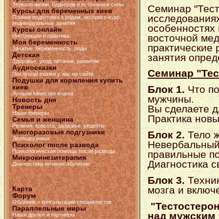
Зеркало жизни, барьеров и источников силы
Семинар "Тест
Курсы для беременных киев
исследованиях
Полная подготовка к родам, экспресс-курс,
индивидуальные занятия
особенностях 
Курсы онлайн
восточной ме
Инструкции и практика
Моя беременность
практические 
Зачатие, беременность, роды
Детская
занятия опред
Здоровье, уход, питание, развитие
Аудиосказки
Семинар "Тес
Послушай сказки у нас на сайте
Подушки для кормления купить
киев
Блок 1.
Что п
Лучшие качество и цена
мужчины.
Новость дня
Тренеры
Вы сделаете д
Наши тренеры
Практика новы
Семья и женщина
Религия, красота, здоровье, рецепты
Многоразовые подгузники
Блок 2.
Тело 
Экоподгузники
Невербальный 
Психолог после развода
Психологическая помощь после развода
правильные по
Микрокинезитерапия
Диагностика св
Диагностика лечение обучение
Блок 3.
Техник
мозга и включ
Карта
Форум
Общение + консультации специалистов
"Тестостерон
Параллельные миры
над мужским 
Наши друзья и партнёры