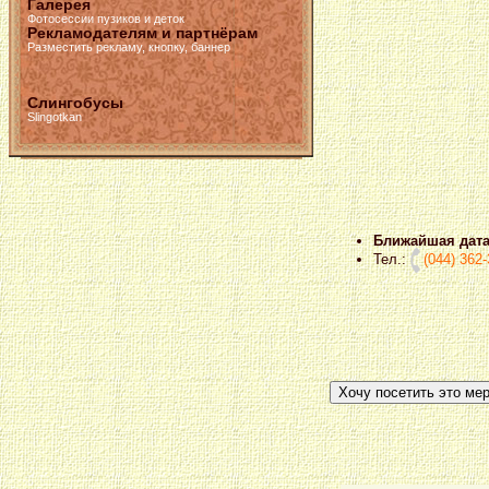
Галерея
Фотосессии пузиков и деток
Рекламодателям и партнёрам
Разместить рекламу, кнопку, баннер
Слингобусы
Slingotkan
Ближайшая дата
Тел.:
(044) 362-
Хочу посетить это ме