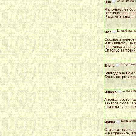
10 лет 10 мес 
Яна
Я столько лет бор
Всё гениально про
Рада, что попала
11 год 6 мес н
Оля
Осознала многое 
мне людьми стало 
сдерживала проце
Спасибо за тренин
11 год 6 мес
Елена
Благодарна Вам з
Очень потрясли р
11 год 9 м
Иннеса
Анечка просто чуд
занесла сюда. Я р
приводить в поряд
11 год 1 ме
Ирина
Отзыв хотела напи
И на тренинге, и 