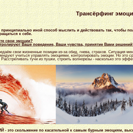
Трансёрфинг эмоц
 принципиально иной способ мыслить и действовать так, чтобы пол
ращаться к себе.
те свои эмоции?
тролируют Ваше поведение, Ваши чувства, принятие Вами решений
редаём свои жизненные позиции из-за обид, гнева, страхов. Ситуация
мендуют учиться управлять эмоциями, контролировать эмоции. Но это 
 Расстреливать тучи из пушки, строить волнорезы - насколько это эфф
- это скольжение по касательной к самым бурным эмоциям, высш