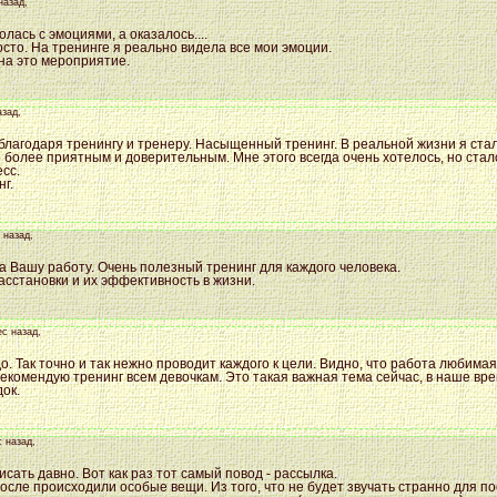
назад,
олась с эмоциями, а оказалось....
сто. На тренинге я реально видела все мои эмоции.
 на это мероприятие.
азад,
благодаря тренингу и тренеру. Насыщенный тренинг. В реальной жизни я ста
более приятным и доверительным. Мне этого всегда очень хотелось, но стало
сс.
г.
 назад,
а Вашу работу. Очень полезный тренинг для каждого человека.
асстановки и их эффективность в жизни.
ес назад,
о. Так точно и так нежно проводит каждого к цели. Видно, что работа любимая
екомендую тренинг всем девочкам. Это такая важная тема сейчас, в наше врем
ок.
с назад,
сать давно. Вот как раз тот самый повод - рассылка.
после происходили особые вещи. Из того, что не будет звучать странно для 