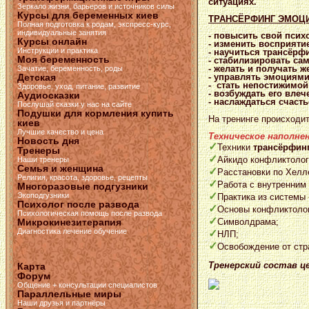
ситуациях.
Зеркало жизни, барьеров и источников силы
Курсы для беременных киев
ТРАНСЁРФИНГ ЭМОЦИЙ
Полная подготовка к родам, экспресс-курс,
индивидуальные занятия
- повысить свой псих
Курсы онлайн
- изменить восприяти
Инструкции и практика
- научиться трансёрфи
Моя беременность
- стабилизировать са
- желать и получать 
Зачатие, беременность, роды
Детская
- управлять эмоциями
- стать непостижимой
Здоровье, уход, питание, развитие
- возбуждать его влеч
Аудиосказки
- наслаждаться счасть
Послушай сказки у нас на сайте
Подушки для кормления купить
На тренинге происходи
киев
Лучшие качество и цена
Техническое наполне
Новость дня
✓
Техники
трансёрфин
Тренеры
✓
Айкидо конфликтолог
Наши тренеры
Семья и женщина
✓
Расстановки по Хелл
Религия, красота, здоровье, рецепты
✓
Работа с внутренним
Многоразовые подгузники
✓
Экоподгузники
Практика из системы
Психолог после развода
✓
Основы конфликтолог
Психологическая помощь после развода
✓
Микрокинезитерапия
Символдрама;
Диагностика лечение обучение
✓
НЛП;
✓
Освобождение от стр
Тренерский состав ц
Карта
Форум
Общение + консультации специалистов
Параллельные миры
Наши друзья и партнёры