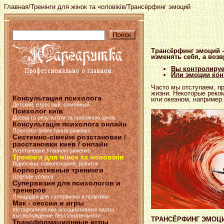
Главная
/
Тренінги для жінок та чоловіків
/Трансёрфинг эмоций
Трансёрфинг эмоций -
изменять себя, а возв
Вы контролируе
Или эмоции кон
Часто мы отступаем, п
жизни. Некоторые реко
Консультация психолога
или океаном, например.
Детский, взрослый, семейный
Психолог київ
Досвід та результати за приємною ціною
Консультація психолога онлайн
Психолог-online ганна риженко
Системно-сімейні розстановки /
расстановки киев / онлайн
Розстановки з ганною риженко
Тренінги для жінок та чоловіків
Відносини, самопізнання, ровиток
Корпоративные тренинги
Upgrade успеха
Супервизия для психологов и
тренеров
Площадка для супервизии и практики
Мак - сессии и игры
Метафорические ассоциативные карты -
высвобождение бессознательного
ТРАНСЁРФИНГ ЭМОЦИЙ 
Трансформационные игры