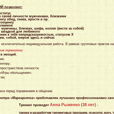
 позволяет:
остатус
е своей личности мужчинами, близкими
нгу обид, гнева, ярости и пр.
мооценку
желаемое
 мужчины, близких, шефа, коллег (вести за собой)
 загадкой для любимого
ение к тебе непредсказуемостью, статусом Х
ем, собой, миром здесь и сейчас
т исключительно индивидуальная работа. В рамках групповых практик к
ние тренинга:
га эмоций
;
ии;
енгеру;
 пространством личности;
 «Игры обольщения»;
ии;
аха перед поражением в общении.
ентра «Маргаритка» представлен лучшими профессионалами свое
Анна Рыженко (38 лет)
Тренинг проводит
-
тренер и разработчик тренинговых программ, психолог, коуч, 