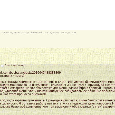
только администратор. Возможно, он сделает его видимым.
7 лет 7 мес назад,
ook.com/bovbalan/posts/2016645488383369
нтариях к посту)
ть с Натали Клименко в этот четверг, в 12:00 - Интуитивный рисунок! Для меня
Каждая моя работа на интуитивке - сбылась :) И я не шучу. Я приходила с со
отом я смотрела, на что это похоже для меня (эдакая игра в дорисуй - играли
тоге, удивляло меня, это было как наилучшее созидательное решение проблем
й шаг этого процесса обожаем!
ыло, когда картина проявилась. Однажды я рисовала, и мне было совсем неяс
е цельности. Я оставила работу высыхать. А на следующий день попросила Н
аково же было моё удивление, что при высыхании образовался "затек" акваре