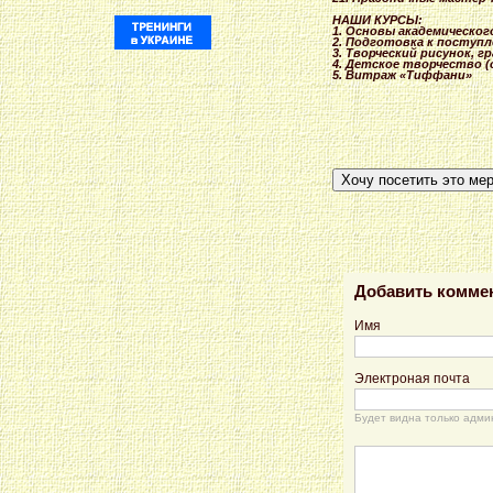
НАШИ КУРСЫ:
1. Основы академичес
ког
2. Подготовка
к поступл
3. Творческий
рисунок, г
4. Детское творчество
(
5. Витраж «Тиффани»
Хочу посетить это ме
Добавить комме
Имя
Электроная почта
Будет видна только адми