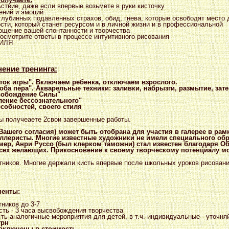
ствие, даже если впервые возьмете в руки кисточку
ений и эмоций
 глубинных подавленных страхов, обид, гнева, которые освободят место
ости, который станет ресурсом и в личной жизни и в профессиональной
лощение вашей спонтанности и творчества
посмотрите ответы в процессе интуитивного рисования
ТИЛЯ
ение тренинга:
ток игры". Включаем ребенка, отключаем взрослого.
ба пера". Акварельные техники: заливки, набрызги, размытие, зат
вобождение Силы"
ление бессознательного"
собностей, своего стиля
Вы получеаете 2свои завершенные работы.
 Вашего согласия) может быть отобрана для участия в галерее в рам
ллеристы. Многие известные художники не имели специального об
мер, Анри Руссо (был клерком таможни) стал известен благодаря 
сех желающих. Прикосновение к своему творческому потенциалу мо
тников. Многие держали кисть впервые после школьных уроков рисовани
менты:
ников до 3-7
ть - 3 часа высвобождения творчества
ть аналогичные мероприятия для детей, в т.ч. индивидуальные - уточня
грн
включены в стоимость