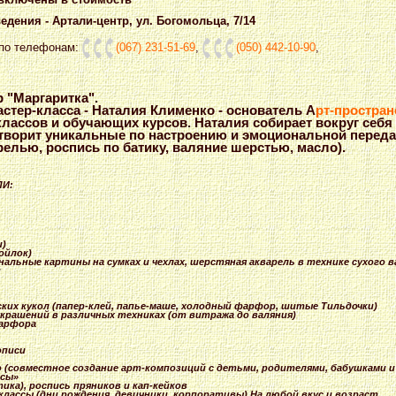
дения - Артали-центр, ул. Богомольца, 7/14
 по телефонам:
(067) 231-51-69
,
(050) 442-10-90
,
р "Маргаритка".
стер-класса - Наталия Клименко - основатель А
рт-простран
классов и обучающих курсов. Наталия собирает вокруг себя
 творит уникальные по настроению и эмоциональной переда
релью, роспись по батику, валяние шерстью, масло).
ЛИ:
и)
войло
к)
наль
ные картины на сумках и чехлах, шерстяная акварель в технике сухого в
й
ких кукол (папер-кле
й, папье-маше
, холодный фарфор, шитые Тильдочки)
украшений в различных техниках (от витража до валяния)
фарфора
описи
о
(совместно
е создание арт-композ
иций с детьми, родителями
, бабушками 
ссы»
ика),
роспись пряников и кап-кейков
кла
ссы (дни рождения, девичники,
корпоратив
ы) На любой вкус и возраст.