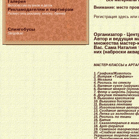
Галерея
Фотосессии пузиков и деток
Внимание: место прове
Рекламодателям и партнёрам
Разместить рекламу, кнопку, баннер
Регистрация здесь или
Слингобусы
Slingotkan
Организатор - Цент
Автор и ведущая ма
множества мастер-
Вас. Сама Наталия
них (наброски аква
МАСТЕР-КЛА
ССЫ в АРТА
1. Графика/
Живопись
2. Витраж «Тиффани»
3. Мозаика
4. Роспись по стеклу
5. Валяние сухое (игрушк
6. Валяние мокрое (нуно
7. Фетр и шерсть (ориги
8. Декупаж тематическ
и
9. Вышивка крестиком
10. Вышивка бисером
11. Вышивка лентами
12. Изготовлен
ие авторс
13. Создание авторских 
14. Лепка из холодного 
15. Роспись по ткани
16. Батик
17. Сказкотера
пия в жив
18. Арт-терапи
я
19. Семейное творчеств
20. «Сладкие мастер-кла
Украшение тортов (маст
21. Праздничны
е мастер-