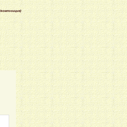
/
композиция)