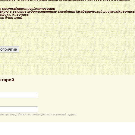
о рисунка/
живописи/
композиции
ени
ю в высшие художестве
нные заведения (академиче
ский рисунок/
живопись
рафика, живопись
от 5-ти лет)
роприятие
нтарий
нистратору. Укажите, пожалуйста, настоящий адрес.