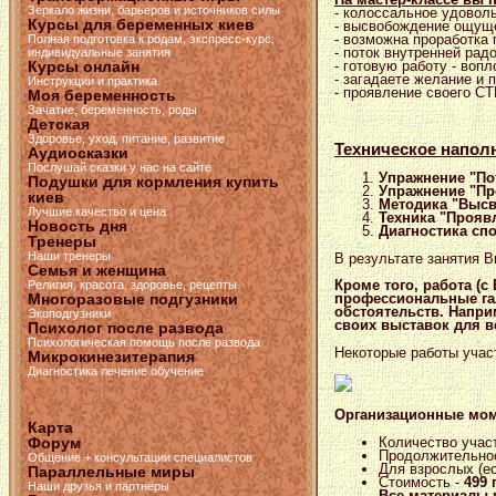
Зеркало жизни, барьеров и источников силы
- колоссальное удоволь
Курсы для беременных киев
- высвобождение ощущ
- возможна проработка
Полная подготовка к родам, экспресс-курс,
- поток внутренней рад
индивидуальные занятия
Курсы онлайн
- готовую работу - воп
- загадаете желание и 
Инструкции и практика
- проявление своего С
Моя беременность
Зачатие, беременность, роды
Детская
Здоровье, уход, питание, развитие
Техническое наполн
Аудиосказки
Послушай сказки у нас на сайте
Упражнение "По
Подушки для кормления купить
Упражнение "Про
киев
Методика "Выс
Лучшие качество и цена
Техника "Прояв
Новость дня
Диагностика спо
Тренеры
Наши тренеры
В результате занятия 
Семья и женщина
Кроме того, работа (с
Религия, красота, здоровье, рецепты
Многоразовые подгузники
профессиональные га
обстоятельств. Напри
Экоподгузники
своих выставок для в
Психолог после развода
Психологическая помощь после развода
Некоторые работы учас
Микрокинезитерапия
Диагностика лечение обучение
Организационные мо
Карта
Количество участ
Форум
Продолжительнос
Общение + консультации специалистов
Для взрослых (ес
Параллельные миры
Стоимость -
499 
Наши друзья и партнёры
Все материалы 