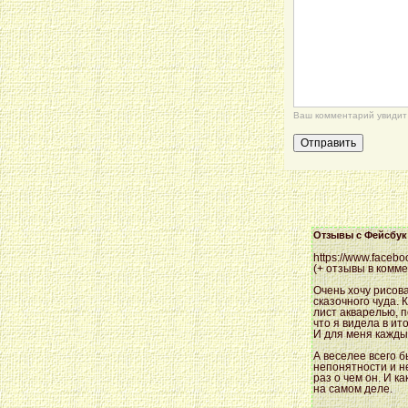
Ваш комментарий увидит 
Отзывы с Фейсбук
https://www.faceb
(+ отзывы в комме
Очень хочу рисова
сказочного чуда. 
лист акварелью, п
что я видела в и
И для меня кажды
А веселее всего б
непонятности и н
раз о чем он. И к
на самом деле.