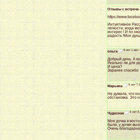
Отзывы с встречи 
https://www.faceb
Интуитивное Рисов
легкости, когда м
интерес ! И по о
радость !Моя душа
8 лет 1 мес 
ольга
Добрый день. А ко
Реально ли для де
И цена?
Заранее спасибо.
9 лет 7 
Марьяна
Не думала, что по
обстановка. Это 
9 лет 8
Чудесная
Моя дочка в восто
были, у дочки выз
Очень благодарна