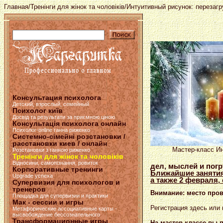
Главная
/
Тренінги для жінок та чоловіків
/Интуитивный рисунок: перезагр
Консультация психолога
Детский, взрослый, семейный
Психолог київ
Досвід та результати за приємною ціною
Консультація психолога онлайн
Психолог-online ганна риженко
Системно-сімейні розстановки /
расстановки киев / онлайн
Мастер-класс Ин
Розстановки з ганною риженко
Тренінги для жінок та чоловіків
Відносини, самопізнання, ровиток
дел, мыслей и погр
Корпоративные тренинги
Ближайшие заняти
Upgrade успеха
а также 2 февраля, 
Супервизия для психологов и
тренеров
Внимание: место прове
Площадка для супервизии и практики
Мак - сессии и игры
Регистрация здесь или
Метафорические ассоциативные карты -
высвобождение бессознательного
Трансформационные игры
На мастер-клас
се вы 