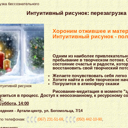
узка бессознательного
Интуитивный рисунок: перезагрузка
Хороним отжившее и матер
Интуитивный рисунок - пол
Одним из наиболее привлекательн
пребывание в творческом потоке.
состояние счастья и радости, кот
восстановить свой творческий пот
Желаете почувствовать себя легко
Хотите найти в себе творческое на
Погрузится в атмосферу сказки
туитивній рисунок
Рисование-медитация в моменте "з
узиться в процесс. Доступ к неосознанному, к ресурсному с
я:
суббота, 14:00
дения - Артали-центр, ул. Богомольца, 7/14
 по телефонам:
(067) 231-51-69
,
(050) 442-10-90
,
получаете: