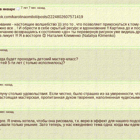
7 лет 7 мес назад,
в январе
ook.com/karolinaomiloli/posts/2224802607571419
ание - настоящее волшебство ))) это то , что позволяет прикоснуться к том
ожно все .. ! И обрести в себе скрытый ресурс и вдохновение !! Картина до и 
кончанию возвращаясь к состоянию «до» ты перевернув рисунок уже видишь д
 ликует !!! Я в восторге 😍 Наталия Клименко (Nataliya Klimenko)
назад,
гда будет проходить детский мастер-класс?
тей 5-ти лет ( только исполнилось)?
мес назад,
лучу столько удовольствия. Если честно, было страшно из-за уверенности, ч
настоящая мастерская, пропитанная духом творения, наполненная чудесным
 мес назад,
рге. Я очень хотела, чтобы она рисовала, т.к. верю в эффект для нашего подс
ывали только уныние. Зато теперь, у нас ежедневно тема одна: когда мы едем
.